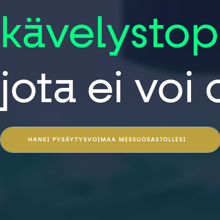
kävelystop
jota ei voi 
HANKI PYSÄYTYSVOIMAA MESSUOSASTOLLESI