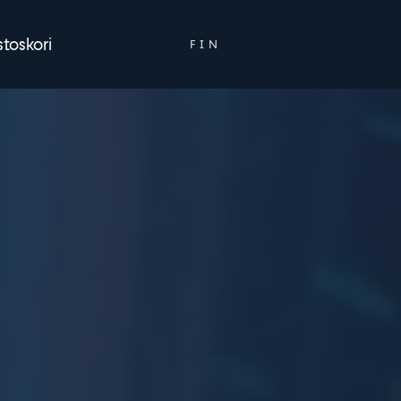
ENG
toskori
FIN