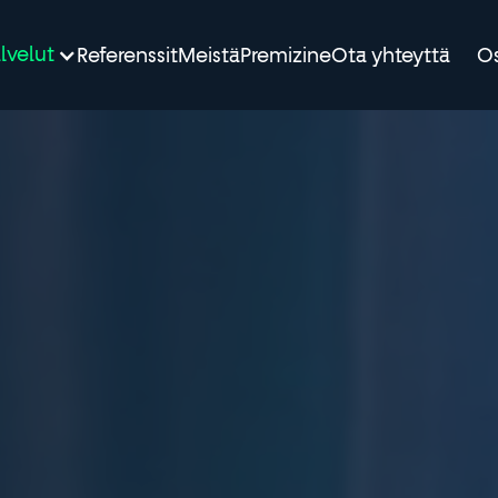
lvelut
Referenssit
Meistä
Premizine
Ota yhteyttä
Os