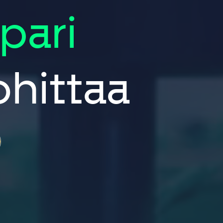
pari
ohittaa