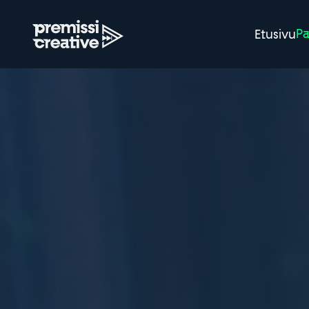
Pa
Etusivu