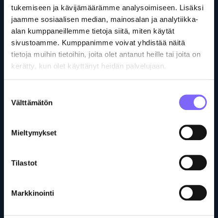
tukemiseen ja kävijämäärämme analysoimiseen. Lisäksi
(laaja 16:9, pysty 9:16 ja neliö 1:1)
jaamme sosiaalisen median, mainosalan ja analytiikka-
Neuvomme tarvittaessa videoiden julkaisussa
alan kumppaneillemme tietoja siitä, miten käytät
Lisäpalvelut, kuten mainosspotit ja valokuvat
sivustoamme. Kumppanimme voivat yhdistää näitä
ovat sovittavissa erikseen.
tietoja muihin tietoihin, joita olet antanut heille tai joita on
kerätty, kun olet käyttänyt heidän palvelujaan.
Suostumuksen
S
opiiko asiakastarinavideo
Välttämätön
valinta
minulle?
Mieltymykset
Asiakastarinavideo sopii sinulle, jos haluat
Rakentaa luottamusta asiakkaisiin
Tilastot
Näyttää konkreettisia tuloksia
Vahvistaa asiakassuhteita
Markkinointi
Erottua kilpailijoista
Vaikuttaa positiivisesti asiakkaan