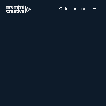
ENG
Ostoskori
FIN
Toimitusaika
1
2 vko
Aikataulutoiveet otetaan huomioon.
Asiakaskokemusvideo
Vahvista luottamusta aitojen tarinoiden kautta.