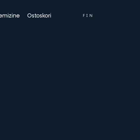
ENG
emizine
Ostoskori
FIN