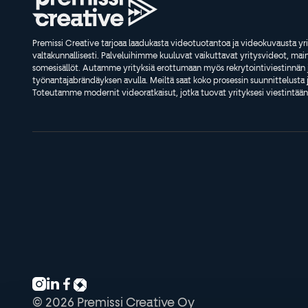
Premissi Creative tarjoaa laadukasta videotuotantoa ja videokuvausta yri
valtakunnallisesti. Palveluihimme kuuluvat vaikuttavat yritysvideot, ma
somesisällöt. Autamme yrityksiä erottumaan myös rekrytointiviestinnän 
työnantajabrändäyksen avulla. Meiltä saat koko prosessin suunnittelusta 
Toteutamme modernit videoratkaisut, jotka tuovat yrityksesi viestintään t



© 2026 Premissi Creative Oy