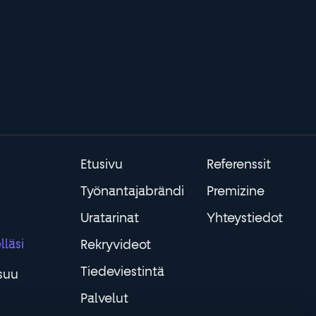
Etusivu
Referenssit
Työnantajabrändi
Premizine
Uratarinat
Yhteystiedot
läsi
Rekryvideot
Tiedeviestintä
suu
Palvelut