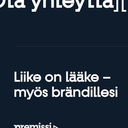
ta yhteyttä
]
[
Liike on lääke –
myös brändillesi