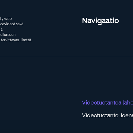
Navigaatio
tyksille
inosvideot sekä
ja
julkaisuun.
arvittavaa liikettä.
Videotuotantoa lähel
Videotuotanto Joen