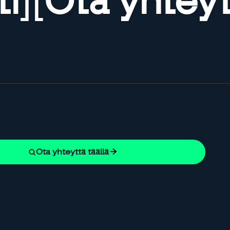
ti
]
[
Ota yhteyt
Ota yhteyttä täällä

