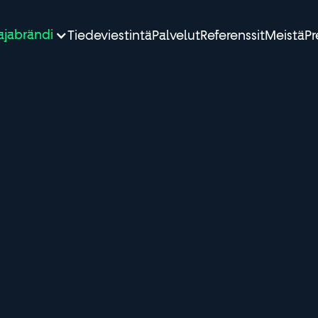
ajabrändi
Tiedeviestintä
Palvelut
Referenssit
Meistä
Pr