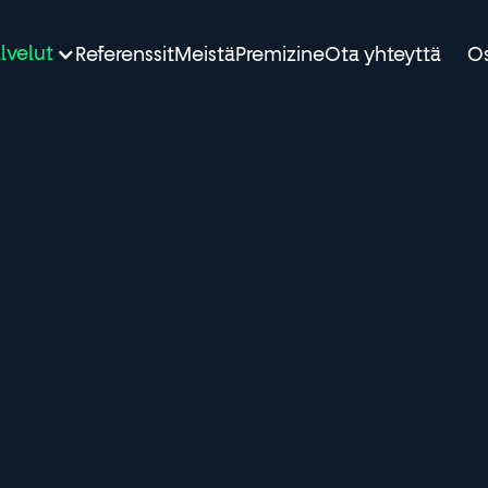
lvelut
Referenssit
Meistä
Premizine
Ota yhteyttä
Os
Videotuotannot
01/2026
n videotuotantojesi vaikuttavuutta tehokkaasti. Konk