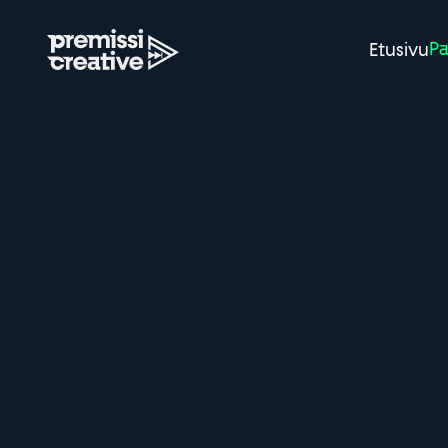
Pa
Etusivu
Opi mittaamaa