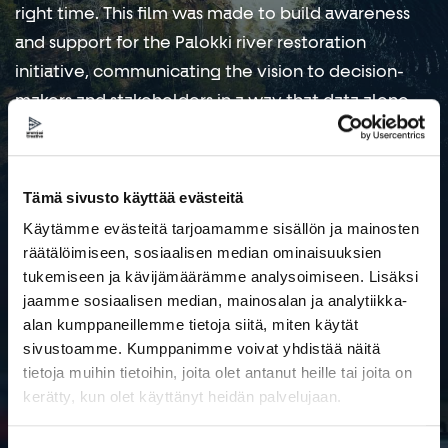
right time. This film was made to build awareness
and support for the Palokki river restoration
initiative, communicating the vision to decision-
makers and stakeholders in a way that data alone
never could.
Tämä sivusto käyttää evästeitä
Käytämme evästeitä tarjoamamme sisällön ja mainosten
räätälöimiseen, sosiaalisen median ominaisuuksien
tukemiseen ja kävijämäärämme analysoimiseen. Lisäksi
jaamme sosiaalisen median, mainosalan ja analytiikka-
alan kumppaneillemme tietoja siitä, miten käytät
sivustoamme. Kumppanimme voivat yhdistää näitä
tietoja muihin tietoihin, joita olet antanut heille tai joita on
kerätty, kun olet käyttänyt heidän palvelujaan.